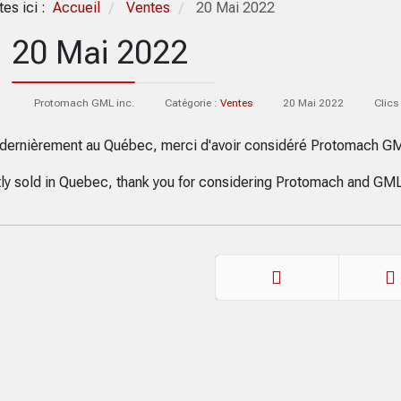
tes ici :
Accueil
Ventes
20 Mai 2022
/
/
20 Mai 2022
Protomach GML inc.
Catégorie :
Ventes
20 Mai 2022
Clics
dernièrement au Québec, merci d'avoir considéré Protomach G
ly sold in Quebec, thank you for considering Protomach and GML
Précédent
Suiva