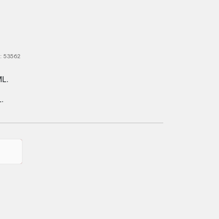
 : 53562
ML.
.
nt