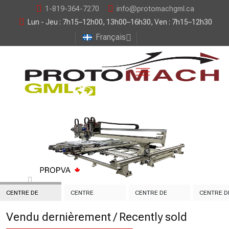
1-819-364-7270
info@protomachgml.ca
Lun - Jeu : 7h15–12h00, 13h00–16h30, Ven : 7h15–12h30
Français
CENTRE DE
CENTRE
CENTRE DE
CENTRE D
PERÇAGE
D’USINAGE 3
COUPE
MACHINA
Vendu dernièrement / Recently sold
AUTOMATISÉ
AXES
AUTOMATISÉE