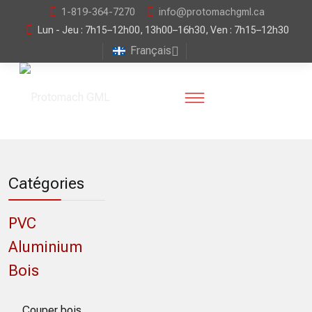
1-819-364-7270
info@protomachgml.ca
Lun - Jeu : 7h15–12h00, 13h00–16h30, Ven : 7h15–12h30
Français
Catégories
PVC
Aluminium
Bois
Couper bois